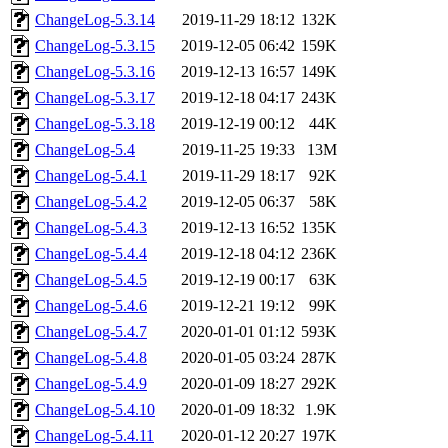
ChangeLog-5.3.14
2019-11-29 18:12
132K
ChangeLog-5.3.15
2019-12-05 06:42
159K
ChangeLog-5.3.16
2019-12-13 16:57
149K
ChangeLog-5.3.17
2019-12-18 04:17
243K
ChangeLog-5.3.18
2019-12-19 00:12
44K
ChangeLog-5.4
2019-11-25 19:33
13M
ChangeLog-5.4.1
2019-11-29 18:17
92K
ChangeLog-5.4.2
2019-12-05 06:37
58K
ChangeLog-5.4.3
2019-12-13 16:52
135K
ChangeLog-5.4.4
2019-12-18 04:12
236K
ChangeLog-5.4.5
2019-12-19 00:17
63K
ChangeLog-5.4.6
2019-12-21 19:12
99K
ChangeLog-5.4.7
2020-01-01 01:12
593K
ChangeLog-5.4.8
2020-01-05 03:24
287K
ChangeLog-5.4.9
2020-01-09 18:27
292K
ChangeLog-5.4.10
2020-01-09 18:32
1.9K
ChangeLog-5.4.11
2020-01-12 20:27
197K