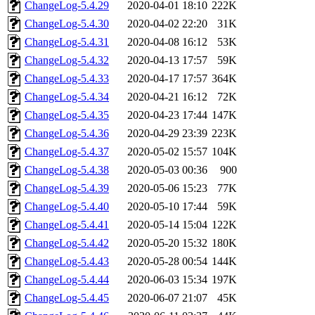
ChangeLog-5.4.29
2020-04-01 18:10
222K
ChangeLog-5.4.30
2020-04-02 22:20
31K
ChangeLog-5.4.31
2020-04-08 16:12
53K
ChangeLog-5.4.32
2020-04-13 17:57
59K
ChangeLog-5.4.33
2020-04-17 17:57
364K
ChangeLog-5.4.34
2020-04-21 16:12
72K
ChangeLog-5.4.35
2020-04-23 17:44
147K
ChangeLog-5.4.36
2020-04-29 23:39
223K
ChangeLog-5.4.37
2020-05-02 15:57
104K
ChangeLog-5.4.38
2020-05-03 00:36
900
ChangeLog-5.4.39
2020-05-06 15:23
77K
ChangeLog-5.4.40
2020-05-10 17:44
59K
ChangeLog-5.4.41
2020-05-14 15:04
122K
ChangeLog-5.4.42
2020-05-20 15:32
180K
ChangeLog-5.4.43
2020-05-28 00:54
144K
ChangeLog-5.4.44
2020-06-03 15:34
197K
ChangeLog-5.4.45
2020-06-07 21:07
45K