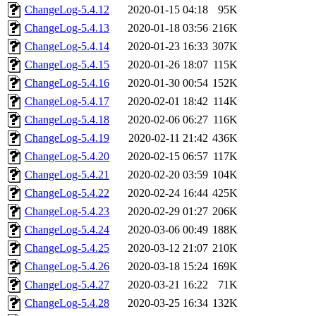
ChangeLog-5.4.12
2020-01-15 04:18
95K
ChangeLog-5.4.13
2020-01-18 03:56
216K
ChangeLog-5.4.14
2020-01-23 16:33
307K
ChangeLog-5.4.15
2020-01-26 18:07
115K
ChangeLog-5.4.16
2020-01-30 00:54
152K
ChangeLog-5.4.17
2020-02-01 18:42
114K
ChangeLog-5.4.18
2020-02-06 06:27
116K
ChangeLog-5.4.19
2020-02-11 21:42
436K
ChangeLog-5.4.20
2020-02-15 06:57
117K
ChangeLog-5.4.21
2020-02-20 03:59
104K
ChangeLog-5.4.22
2020-02-24 16:44
425K
ChangeLog-5.4.23
2020-02-29 01:27
206K
ChangeLog-5.4.24
2020-03-06 00:49
188K
ChangeLog-5.4.25
2020-03-12 21:07
210K
ChangeLog-5.4.26
2020-03-18 15:24
169K
ChangeLog-5.4.27
2020-03-21 16:22
71K
ChangeLog-5.4.28
2020-03-25 16:34
132K