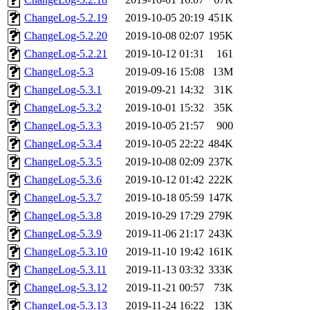
ChangeLog-5.2.19
2019-10-05 20:19
451K
ChangeLog-5.2.20
2019-10-08 02:07
195K
ChangeLog-5.2.21
2019-10-12 01:31
161
ChangeLog-5.3
2019-09-16 15:08
13M
ChangeLog-5.3.1
2019-09-21 14:32
31K
ChangeLog-5.3.2
2019-10-01 15:32
35K
ChangeLog-5.3.3
2019-10-05 21:57
900
ChangeLog-5.3.4
2019-10-05 22:22
484K
ChangeLog-5.3.5
2019-10-08 02:09
237K
ChangeLog-5.3.6
2019-10-12 01:42
222K
ChangeLog-5.3.7
2019-10-18 05:59
147K
ChangeLog-5.3.8
2019-10-29 17:29
279K
ChangeLog-5.3.9
2019-11-06 21:17
243K
ChangeLog-5.3.10
2019-11-10 19:42
161K
ChangeLog-5.3.11
2019-11-13 03:32
333K
ChangeLog-5.3.12
2019-11-21 00:57
73K
ChangeLog-5.3.13
2019-11-24 16:22
13K