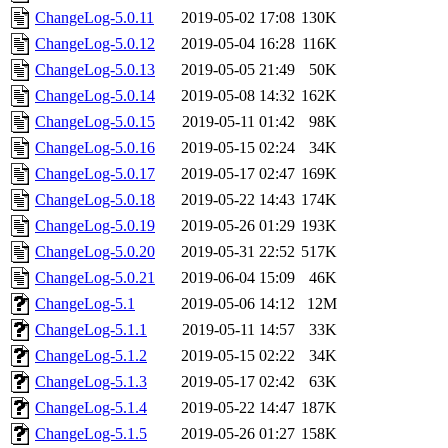
ChangeLog-5.0.11
2019-05-02 17:08
130K
ChangeLog-5.0.12
2019-05-04 16:28
116K
ChangeLog-5.0.13
2019-05-05 21:49
50K
ChangeLog-5.0.14
2019-05-08 14:32
162K
ChangeLog-5.0.15
2019-05-11 01:42
98K
ChangeLog-5.0.16
2019-05-15 02:24
34K
ChangeLog-5.0.17
2019-05-17 02:47
169K
ChangeLog-5.0.18
2019-05-22 14:43
174K
ChangeLog-5.0.19
2019-05-26 01:29
193K
ChangeLog-5.0.20
2019-05-31 22:52
517K
ChangeLog-5.0.21
2019-06-04 15:09
46K
ChangeLog-5.1
2019-05-06 14:12
12M
ChangeLog-5.1.1
2019-05-11 14:57
33K
ChangeLog-5.1.2
2019-05-15 02:22
34K
ChangeLog-5.1.3
2019-05-17 02:42
63K
ChangeLog-5.1.4
2019-05-22 14:47
187K
ChangeLog-5.1.5
2019-05-26 01:27
158K