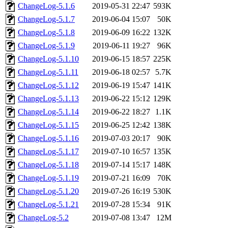
ChangeLog-5.1.6
2019-05-31 22:47
593K
ChangeLog-5.1.7
2019-06-04 15:07
50K
ChangeLog-5.1.8
2019-06-09 16:22
132K
ChangeLog-5.1.9
2019-06-11 19:27
96K
ChangeLog-5.1.10
2019-06-15 18:57
225K
ChangeLog-5.1.11
2019-06-18 02:57
5.7K
ChangeLog-5.1.12
2019-06-19 15:47
141K
ChangeLog-5.1.13
2019-06-22 15:12
129K
ChangeLog-5.1.14
2019-06-22 18:27
1.1K
ChangeLog-5.1.15
2019-06-25 12:42
138K
ChangeLog-5.1.16
2019-07-03 20:17
90K
ChangeLog-5.1.17
2019-07-10 16:57
135K
ChangeLog-5.1.18
2019-07-14 15:17
148K
ChangeLog-5.1.19
2019-07-21 16:09
70K
ChangeLog-5.1.20
2019-07-26 16:19
530K
ChangeLog-5.1.21
2019-07-28 15:34
91K
ChangeLog-5.2
2019-07-08 13:47
12M